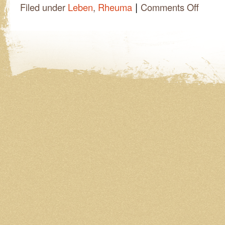
|
on
Filed under
Leben
,
Rheuma
Comments Off
Liebes
Rheuma,
lass
mich
aufstehen