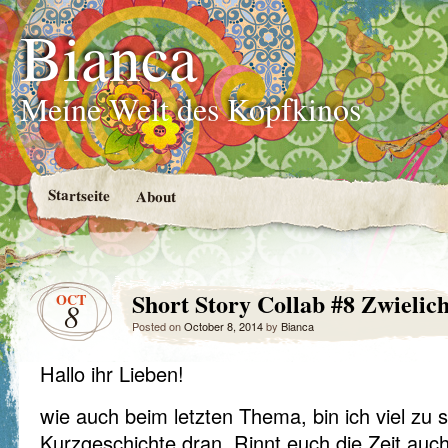
Bianca
Meine Welt des Kopfkinos
Startseite
About
Short Story Collab #8 Zwielich
OCT
8
Posted on
October 8, 2014
by
Bianca
Hallo ihr Lieben!
wie auch beim letzten Thema, bin ich viel zu 
Kurzgeschichte dran. Rinnt euch die Zeit auch