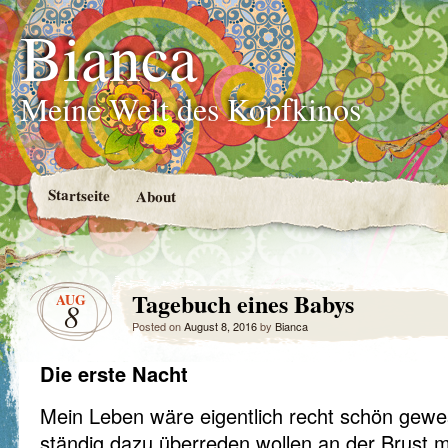
Bianca
Meine Welt des Kopfkinos
Startseite
About
Tagebuch eines Babys
AUG
8
Posted on
August 8, 2016
by
Bianca
Die erste Nacht
Mein Leben wäre eigentlich recht schön gew
ständig dazu überreden wollen an der Brust me