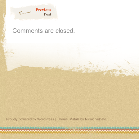
Post navigation
Previous
Post
Comments are closed.
Proudly powered by WordPress
|
Theme: Matala by
Nicolo Volpato
.