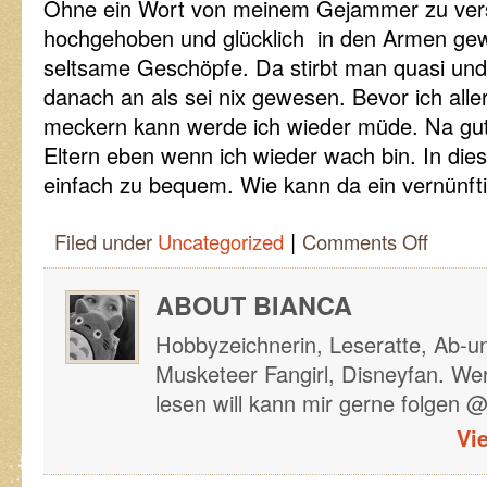
Ohne ein Wort von meinem Gejammer zu ver
hochgehoben und glücklich
in den Armen gew
seltsame Geschöpfe. Da stirbt man quasi und
danach an als sei nix gewesen. Bevor ich alle
meckern kann werde ich wieder müde. Na gut
Eltern eben wenn ich wieder wach bin. In die
einfach zu bequem. Wie kann da ein vernünf
|
on
Filed under
Uncategorized
Comments Off
Tagebuch
eines
Babys
ABOUT BIANCA
Hobbyzeichnerin, Leseratte, Ab-u
Musketeer Fangirl, Disneyfan. Wer
lesen will kann mir gerne folgen 
Vi